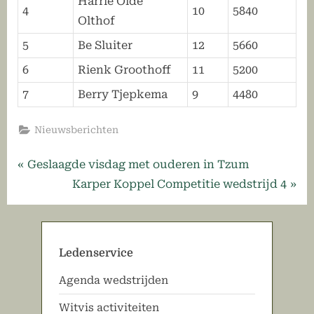
Harrie Olde
4
10
5840
Olthof
5
Be Sluiter
12
5660
6
Rienk Groothoff
11
5200
7
Berry Tjepkema
9
4480
Nieuwsberichten
Bericht
P
Geslaagde visdag met ouderen in Tzum
r
N
Karper Koppel Competitie wedstrijd 4
navigatie
e
e
v
x
i
t
Ledenservice
o
P
Agenda wedstrijden
u
o
s
s
Witvis activiteiten