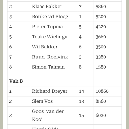
2
Klaas Bakker
7
5860
3
Bouke vd Ploeg
1
5200
4
Pieter Topma
5
4220
5
Teake Wielinga
4
3660
6
Wil Bakker
6
3500
7
Ruud Roelvink
3
3380
8
Simon Talman
8
1580
Vak B
1
Richard Dreyer
14
10860
2
Siem Vos
13
8560
Goos van der
3
15
6020
Kooi