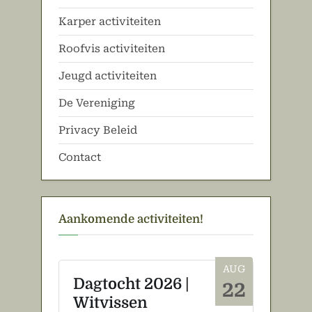
P
t
Karper activiteiten
o
:
s
Roofvis activiteiten
t
Jeugd activiteiten
:
De Vereniging
Privacy Beleid
Contact
Aankomende activiteiten!
AUG
Dagtocht 2026 |
22
Witvissen