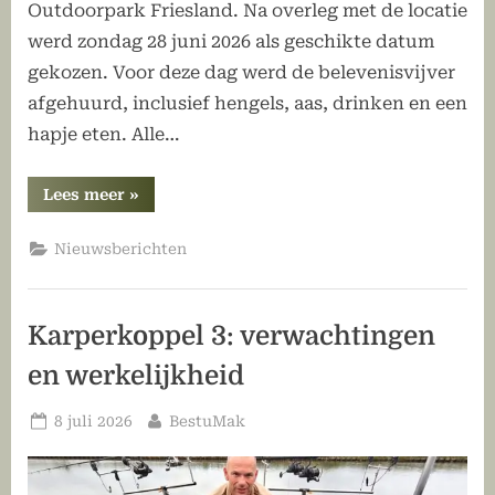
Outdoorpark Friesland. Na overleg met de locatie
werd zondag 28 juni 2026 als geschikte datum
gekozen. Voor deze dag werd de belevenisvijver
afgehuurd, inclusief hengels, aas, drinken en een
hapje eten. Alle…
“Jeugdvisdag
Lees meer
»
bij
Outdoorpark
Friesland,
Nieuwsberichten
een
groot
succes!”
Karperkoppel 3: verwachtingen
en werkelijkheid
Geplaatst
Door
8 juli 2026
BestuMak
op