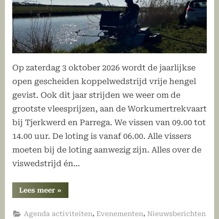
Op zaterdag 3 oktober 2026 wordt de jaarlijkse
open gescheiden koppelwedstrijd vrije hengel
gevist. Ook dit jaar strijden we weer om de
grootste vleesprijzen, aan de Workumertrekvaart
bij Tjerkwerd en Parrega. We vissen van 09.00 tot
14.00 uur. De loting is vanaf 06.00. Alle vissers
moeten bij de loting aanwezig zijn. Alles over de
viswedstrijd én…
“Open
Lees meer
»
gescheiden
koppelwedstrijd
2026”
,
,
Agenda activiteiten
Evenementen
Nieuwsberichten