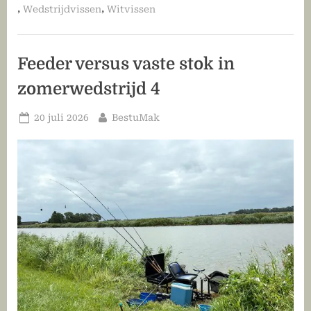
,
,
Wedstrijdvissen
Witvissen
Feeder versus vaste stok in
zomerwedstrijd 4
Geplaatst
Door
20 juli 2026
BestuMak
op