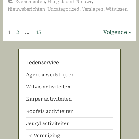
,
,
Evenementen
Hengelsport Nieuws
Tzum”
,
,
,
Nieuwsberichten
Uncategorized
Verslagen
Witvissen
Berichten
1
2
…
15
Volgende
paginering
Ledenservice
Agenda wedstrijden
Witvis activiteiten
Karper activiteiten
Roofvis activiteiten
Jeugd activiteiten
De Vereniging