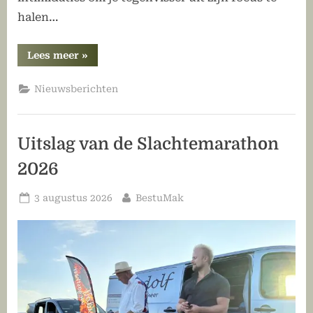
halen…
“Karperkoppel
Lees meer
»
4
HSV
Makkum”
Nieuwsberichten
Uitslag van de Slachtemarathon
2026
Geplaatst
Door
3 augustus 2026
BestuMak
op