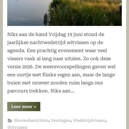
Niks aan de hand Vrijdag 19 juni stond de
jaarlijkse nachtwedstrijd witvissen op de
agenda. Een prachtig evenement waar veel
vissers vaak al lang naar uitzien. Zo ook deze
versie 2026. De weersvoorspellingen gaven wel
een uurtje met flinke regen aan, maar de lange
buien met onweer zouden ruim langs ons
parcours trekken. Niks aan…
“Een
Lees meer
»
stormachtige
nachtwedstrijd
2026”
,
,
,
Nieuwsberichten
Verslagen
Wedstrijdvissen
Witvissen