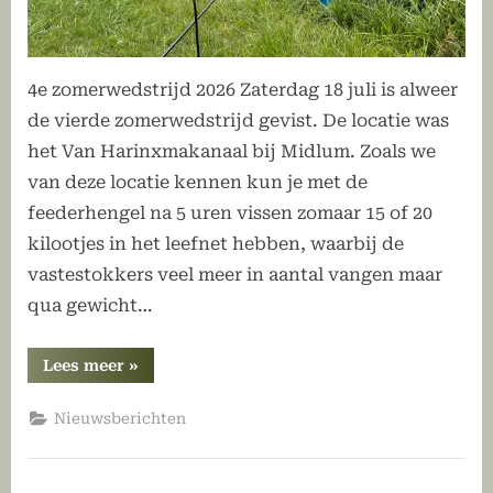
4e zomerwedstrijd 2026 Zaterdag 18 juli is alweer
de vierde zomerwedstrijd gevist. De locatie was
het Van Harinxmakanaal bij Midlum. Zoals we
van deze locatie kennen kun je met de
feederhengel na 5 uren vissen zomaar 15 of 20
kilootjes in het leefnet hebben, waarbij de
vastestokkers veel meer in aantal vangen maar
qua gewicht…
“Feeder
Lees meer
»
versus
vaste
stok
Nieuwsberichten
in
zomerwedstrijd
4”