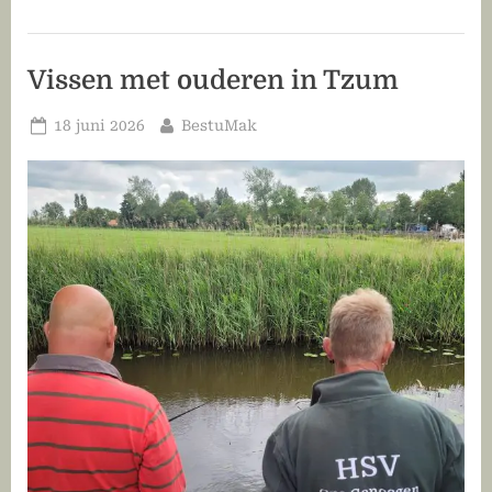
Vissen met ouderen in Tzum
Geplaatst
Door
18 juni 2026
BestuMak
op