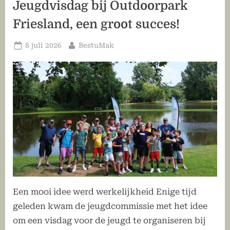
Jeugdvisdag bij Outdoorpark
Friesland, een groot succes!
Geplaatst
Door
8 juli 2026
BestuMak
op
Een mooi idee werd werkelijkheid Enige tijd
geleden kwam de jeugdcommissie met het idee
om een visdag voor de jeugd te organiseren bij