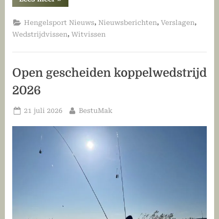
van
de
Slachtemarathon
,
,
,
Hengelsport Nieuws
Nieuwsberichten
Verslagen
2026”
,
Wedstrijdvissen
Witvissen
Open gescheiden koppelwedstrijd
2026
Geplaatst
Door
21 juli 2026
BestuMak
op