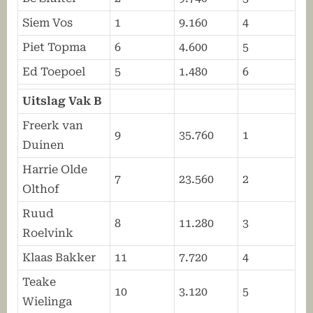
Siem Vos
1
9.160
4
Piet Topma
6
4.600
5
Ed Toepoel
5
1.480
6
Uitslag Vak B
Freerk van
9
35.760
1
Duinen
Harrie Olde
7
23.560
2
Olthof
Ruud
8
11.280
3
Roelvink
Klaas Bakker
11
7.720
4
Teake
10
3.120
5
Wielinga