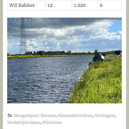
Wil Bakker
12
1.020
6
,
,
,
Hengelsport Nieuws
Nieuwsberichten
Verslagen
,
Wedstrijdvissen
Witvissen