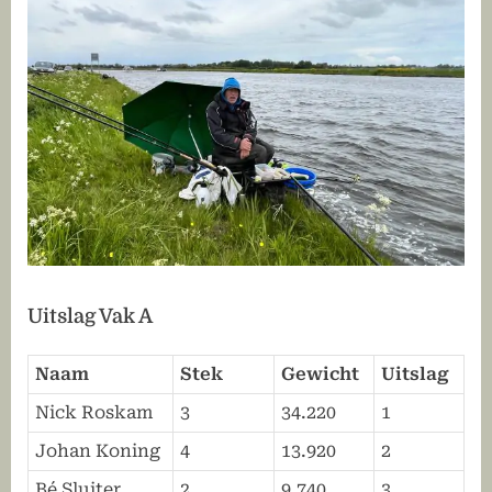
Uitslag Vak A
Naam
Stek
Gewicht
Uitslag
Nick Roskam
3
34.220
1
Johan Koning
4
13.920
2
Bé Sluiter
2
9.740
3