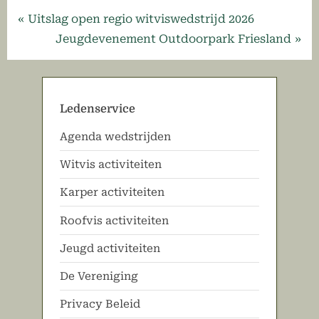
Bericht
P
Uitslag open regio witviswedstrijd 2026
r
N
Jeugdevenement Outdoorpark Friesland
navigatie
e
e
v
x
i
t
Ledenservice
o
P
Agenda wedstrijden
u
o
s
s
Witvis activiteiten
P
t
Karper activiteiten
o
:
s
Roofvis activiteiten
t
Jeugd activiteiten
:
De Vereniging
Privacy Beleid