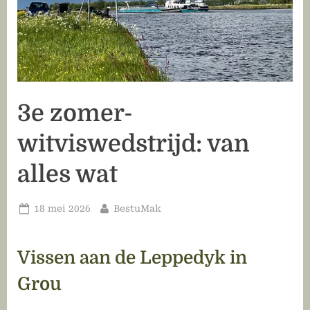
3e zomer-
witviswedstrijd: van
alles wat
Geplaatst
Door
18 mei 2026
BestuMak
op
Vissen aan de Leppedyk in
Grou