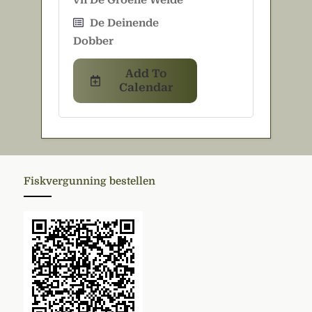
vh De Groene Weide
De Deinende
Dobber
Add To
Calendar
Fiskvergunning bestellen