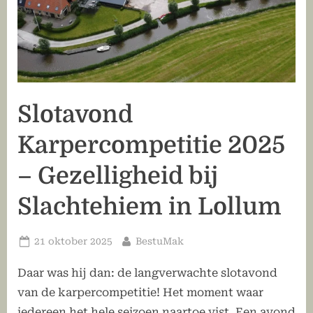
Slotavond
Karpercompetitie 2025
– Gezelligheid bij
Slachtehiem in Lollum
Geplaatst
Door
21 oktober 2025
BestuMak
op
Daar was hij dan: de langverwachte slotavond
van de karpercompetitie! Het moment waar
iedereen het hele seizoen naartoe vist. Een avond