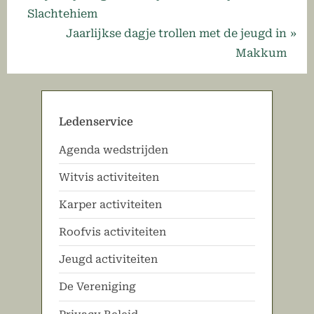
r
Slachtehiem
navigatie
e
N
Jaarlijkse dagje trollen met de jeugd in
v
e
Makkum
i
x
o
t
u
P
Ledenservice
s
o
Agenda wedstrijden
P
s
o
t
Witvis activiteiten
s
:
Karper activiteiten
t
:
Roofvis activiteiten
Jeugd activiteiten
De Vereniging