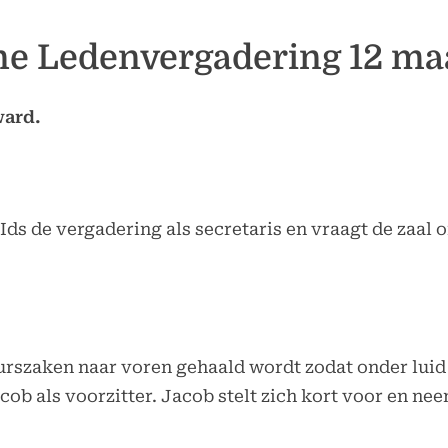
submenu
e Ledenvergadering 12 ma
ward.
 Ids de vergadering als secretaris en vraagt de zaal
uurszaken naar voren gehaald wordt zodat onder luid
b als voorzitter. Jacob stelt zich kort voor en nee