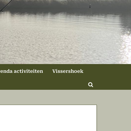
enda activiteiten
Vissershoek
Toggle
zoekformulier