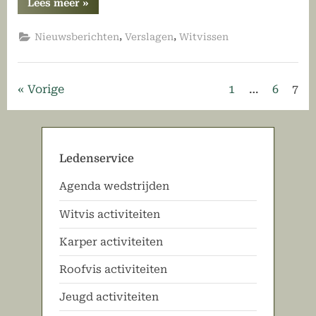
“Kampioensteam
Lees meer
»
NK
Feeder
in
,
,
Nieuwsberichten
Verslagen
Witvissen
’t
zonnetje
gezet
tijdens
ALV”
Berichten
Vorige
1
…
6
7
paginering
Ledenservice
Agenda wedstrijden
Witvis activiteiten
Karper activiteiten
Roofvis activiteiten
Jeugd activiteiten