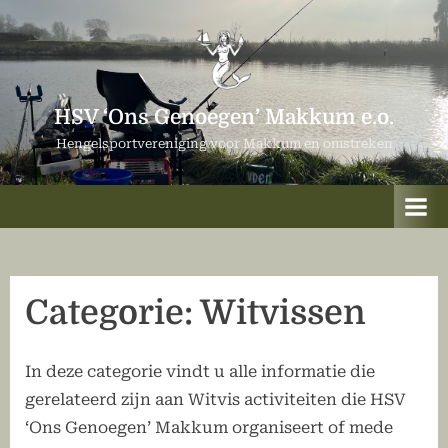
Ga
naar
de
inhoud
HSV ‘Ons Genoegen’ Makkum e.o.
Hengelsportvereniging voor Makkum en omstreken
Categorie:
Witvissen
In deze categorie vindt u alle informatie die
gerelateerd zijn aan Witvis activiteiten die HSV
‘Ons Genoegen’ Makkum organiseert of mede