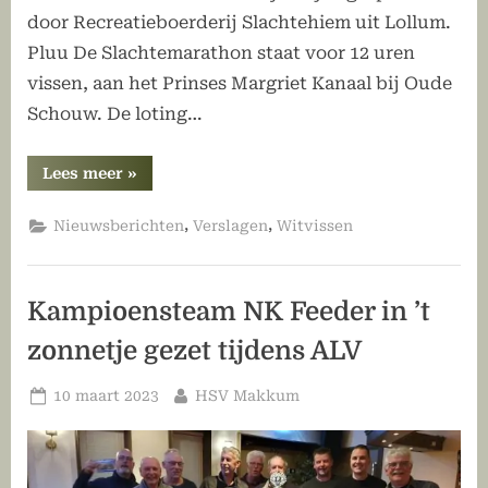
door Recreatieboerderij Slachtehiem uit Lollum.
Pluu De Slachtemarathon staat voor 12 uren
vissen, aan het Prinses Margriet Kanaal bij Oude
Schouw. De loting…
“Slachtemarathon
Lees meer
»
gevist”
,
,
Nieuwsberichten
Verslagen
Witvissen
Kampioensteam NK Feeder in ’t
zonnetje gezet tijdens ALV
Geplaatst
Door
10 maart 2023
HSV Makkum
op