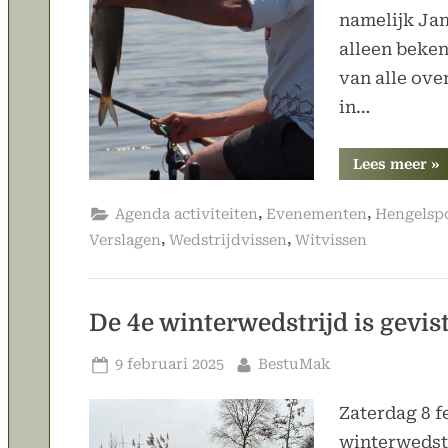
namelijk Jan
alleen beke
van alle ove
in…
“B
Lees meer
»
ga
op
de
,
,
Agenda activiteiten
Evenementen
Hengelsp
ja
,
,
Verslagen
Wedstrijdvissen
Witvissen
De 4e winterwedstrijd is gevis
Geplaatst
Door
9 februari 2025
BestuMak
op
Zaterdag 8 f
winterwedst