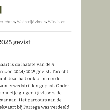
itslag
te
merwedstrijd
25”
,
,
erichten
Wedstrijdvissen
Witvissen
2025 gevist
aart is de laatste van de 5
ijden 2024/2025 gevist. Terecht
want deze had ook prima in de
e zomerwedstrijden gepast. Onder
 zonnetje gingen 19 vissers de
lkaar aan. Het parcours aan de
kvaart bij Parrega was verdeeld