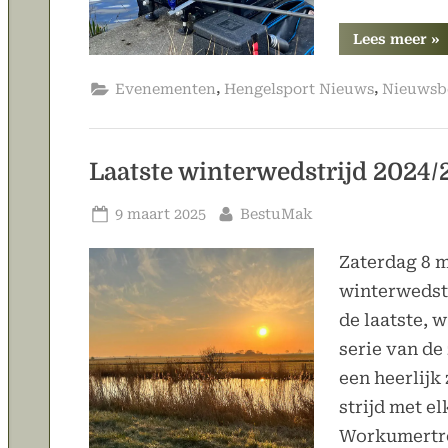
“U
Lees meer
»
1s
zo
20
,
,
Evenementen
Hengelsport Nieuws
Nieuwsb
Laatste winterwedstrijd 2024/
Geplaatst
Door
9 maart 2025
BestuMak
op
Zaterdag 8 m
winterwedstr
de laatste, 
serie van d
een heerlijk
strijd met e
Workumertre