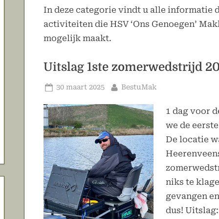
submenu
In deze categorie vindt u alle informatie 
activiteiten die HSV ‘Ons Genoegen’ Ma
mogelijk maakt.
Uitslag 1ste zomerwedstrijd 2
Geplaatst
Door
30 maart 2025
BestuMak
op
1 dag voor d
we de eerste
De locatie w
Heerenveens
zomerwedstr
niks te klag
gevangen en
dus! Uitsla