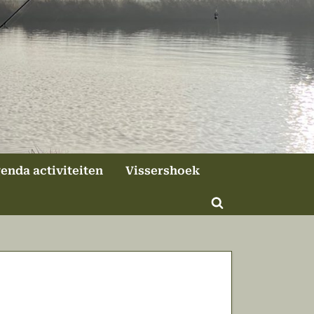
enda activiteiten
Vissershoek
Toggle
zoekformulier