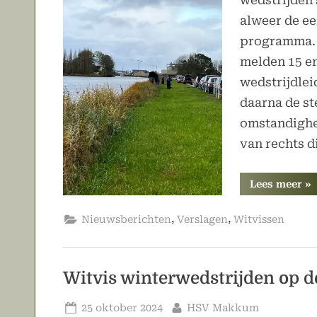
wedstrijden
alweer de ee
programma. 
melden 15 en
wedstrijdlei
daarna de s
omstandighe
van rechts d
“U
Lees meer
»
1s
wi
wi
,
,
Nieuwsberichten
Verslagen
Witvissen
Witvis winterwedstrijden op d
Geplaatst
Door
25 oktober 2024
HSV Makkum