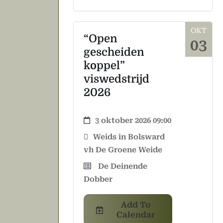
OKT
“Open
03
gescheiden
koppel”
viswedstrijd
2026
3 oktober 2026 09:00
Weids in Bolsward
vh De Groene Weide
De Deinende
Dobber
Add To
Calendar