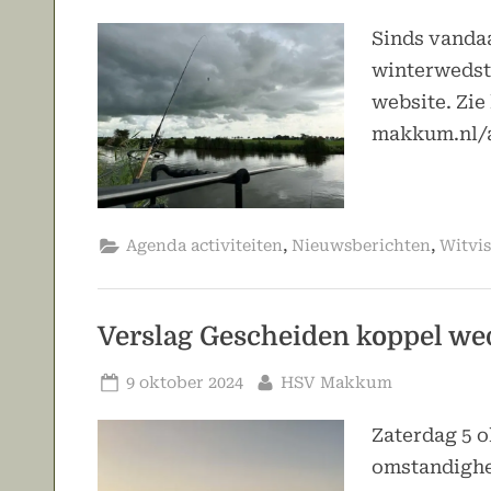
op
Sinds vandaa
winterwedst
website. Zie
makkum.nl/a
,
,
Agenda activiteiten
Nieuwsberichten
Witvi
Verslag Gescheiden koppel wed
Geplaatst
Door
9 oktober 2024
HSV Makkum
op
Zaterdag 5 o
omstandighe