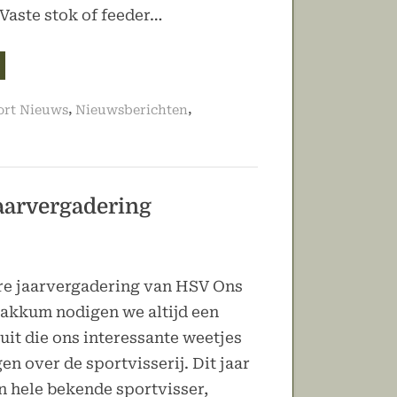
 Vaste stok of feeder…
aatste
nterwedstrijd
24/2025
vist”
,
,
ort Nieuws
Nieuwsberichten
jaarvergadering
ere jaarvergadering van HSV Ons
kkum nodigen we altijd een
uit die ons interessante weetjes
en over de sportvisserij. Dit jaar
en hele bekende sportvisser,