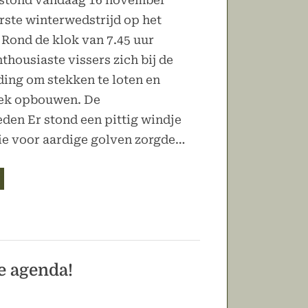
 stond vandaag 16 november
rste winterwedstrijd op het
Rond de klok van 7.45 uur
thousiaste vissers zich bij de
ding om stekken te loten en
tek opbouwen. De
den Er stond een pittig windje
ie voor aardige golven zorgde…
itslag
te
nterwedstrijd
tvis”
e agenda!