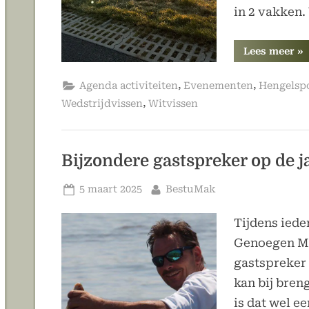
in 2 vakken.
“L
Lees meer
»
wi
20
ge
,
,
Agenda activiteiten
Evenementen
Hengelsp
,
Wedstrijdvissen
Witvissen
Bijzondere gastspreker op de 
Geplaatst
Door
5 maart 2025
BestuMak
op
Tijdens ied
Genoegen Ma
gastspreker 
kan bij breng
is dat wel e