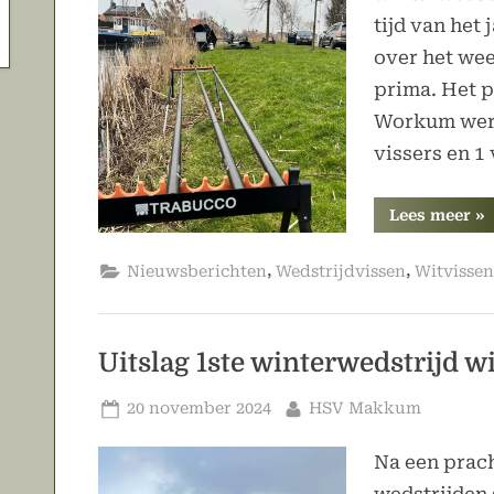
tijd van het
over het we
prima. Het p
Workum werd
vissers en 1 
“D
Lees meer
»
4e
wi
is
,
,
Nieuwsberichten
Wedstrijdvissen
Witvissen
ge
Uitslag 1ste winterwedstrijd wi
Geplaatst
Door
20 november 2024
HSV Makkum
op
Na een prac