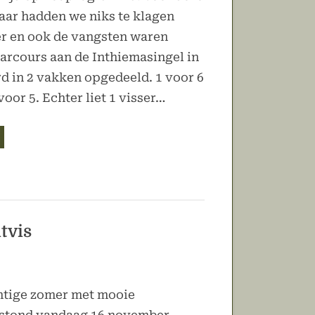
 jaar hadden we niks te klagen
er en ook de vangsten waren
arcours aan de Inthiemasingel in
 in 2 vakken opgedeeld. 1 voor 6
voor 5. Echter liet 1 visser…
e
nterwedstrijd
vist”
tvis
htige zomer met mooie