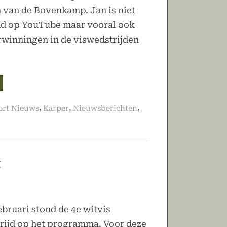
 van de Bovenkamp. Jan is niet
nd op YouTube maar vooral ook
rwinningen in de viswedstrijden
ijzondere
stspreker
,
,
,
ort Nieuws
Karper
Nieuwsberichten
arvergadering”
t
ebruari stond de 4e witvis
rijd op het programma. Voor deze