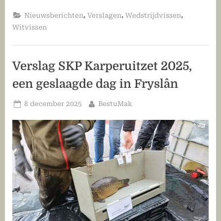
witvis-
winterwedstrijd
,
,
,
Nieuwsberichten
Verslagen
Wedstrijdvissen
is
gevist”
Witvissen
Verslag SKP Karperuitzet 2025,
een geslaagde dag in Fryslân
Geplaatst
Door
8 december 2025
BestuMak
op