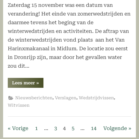
Zaterdag 15 november was een datum van
verandering! Het einde van zomerwedstrijden en
daarmee tevens het beging van de
winterwedstrijden en activiteiten. De aftrap van
de winterwedstrijden vond plaats aan het Van
Harinxmakanaal in Midlum. De locatie zou eerst
in Dronrijp zijn, maar door het gevallen water
zou dit…
“De
Lees meer
»
eerste
winterwedstrijd
2025/2026
,
,
,
Nieuwsberichten
Verslagen
Wedstrijdvissen
is
gevist”
Witvissen
Berichten
Vorige
1
…
3
4
5
…
14
Volgende