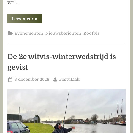
wel…
“Roofviskoppel
Lees meer
»
van
10
januari
,
,
Evenementen
Nieuwsberichten
Roofvis
is
verplaatst”
De 2e witvis-winterwedstrijd is
gevist
Geplaatst
Door
8 december 2025
BestuMak
op