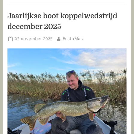
dag
in
Fryslân”
Jaarlijkse boot koppelwedstrijd
december 2025
Geplaatst
Door
23 november 2025
BestuMak
op