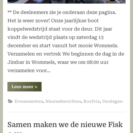
** De deelnemers zie je onderaan deze pagina.
Het is weer zover! Onze jaarlijkse boot
koppelwedstrijd staat voor de deur. Dit jaar
vindt de wedstrijd plaats op zaterdag 13
december en start vanuit het mooie Wommels.
Verzamelen en vertrek We beginnen de dag in de
Jimbar in Wommels, waar we om 08:00 uur
verzamelen voor…
“Jaarlijkse
Lees meer
»
boot
koppelwedstrijd
december
,
,
,
Evenementen
Nieuwsberichten
Roofvis
Verslagen
2025”
Samen maken we de nieuwe Fisk