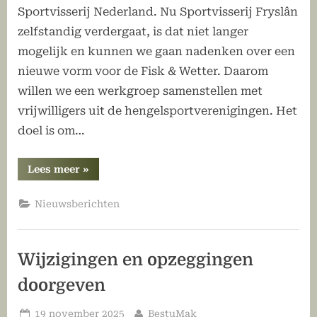
Sportvisserij Nederland. Nu Sportvisserij Fryslân
zelfstandig verdergaat, is dat niet langer
mogelijk en kunnen we gaan nadenken over een
nieuwe vorm voor de Fisk & Wetter. Daarom
willen we een werkgroep samenstellen met
vrijwilligers uit de hengelsportverenigingen. Het
doel is om…
“Samen
Lees meer
»
maken
we
de
Nieuwsberichten
nieuwe
Fisk
&
Wetter”
Wijzigingen en opzeggingen
doorgeven
Geplaatst
Door
19 november 2025
BestuMak