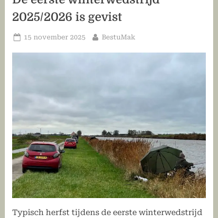
2025/2026 is gevist
Geplaatst
Door
15 november 2025
BestuMak
op
Typisch herfst tijdens de eerste winterwedstrijd