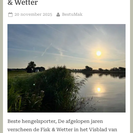
& Wetter
Geplaatst
Door
20 november 2025
BestuMak
op
Beste hengelsporter, De afgelopen jaren
verscheen de Fisk & Wetter in het Visblad van