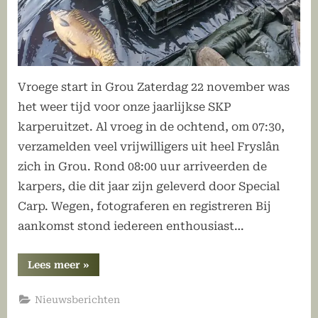
Vroege start in Grou Zaterdag 22 november was
het weer tijd voor onze jaarlijkse SKP
karperuitzet. Al vroeg in de ochtend, om 07:30,
verzamelden veel vrijwilligers uit heel Fryslân
zich in Grou. Rond 08:00 uur arriveerden de
karpers, die dit jaar zijn geleverd door Special
Carp. Wegen, fotograferen en registreren Bij
aankomst stond iedereen enthousiast…
“Verslag
Lees meer
»
SKP
Karperuitzet
2025,
Nieuwsberichten
een
geslaagde