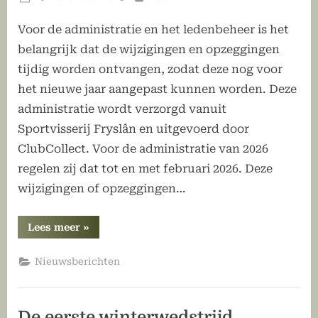
op
Voor de administratie en het ledenbeheer is het
belangrijk dat de wijzigingen en opzeggingen
tijdig worden ontvangen, zodat deze nog voor
het nieuwe jaar aangepast kunnen worden. Deze
administratie wordt verzorgd vanuit
Sportvisserij Fryslân en uitgevoerd door
ClubCollect. Voor de administratie van 2026
regelen zij dat tot en met februari 2026. Deze
wijzigingen of opzeggingen…
“Wijzigingen
Lees meer
»
en
opzeggingen
doorgeven”
Nieuwsberichten
De eerste winterwedstrijd