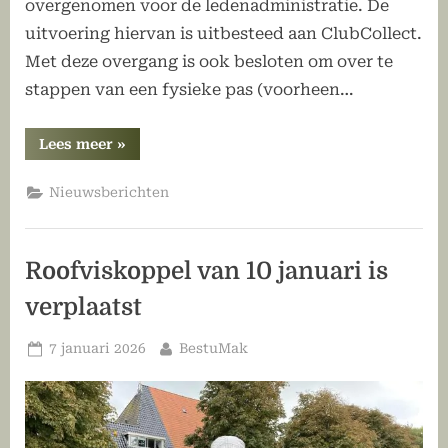
overgenomen voor de ledenadministratie. De
uitvoering hiervan is uitbesteed aan ClubCollect.
Met deze overgang is ook besloten om over te
stappen van een fysieke pas (voorheen…
“Informatie
Lees meer
»
over
de
digitale
Nieuwsberichten
Fiskfergunning”
Roofviskoppel van 10 januari is
verplaatst
Geplaatst
Door
7 januari 2026
BestuMak
op