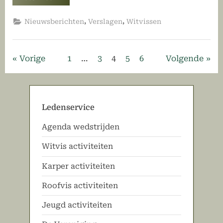
4e
winterwedstrijd”
,
,
Nieuwsberichten
Verslagen
Witvissen
Berichten
Vorige
1
…
3
4
5
6
Volgende
paginering
Ledenservice
Agenda wedstrijden
Witvis activiteiten
Karper activiteiten
Roofvis activiteiten
Jeugd activiteiten