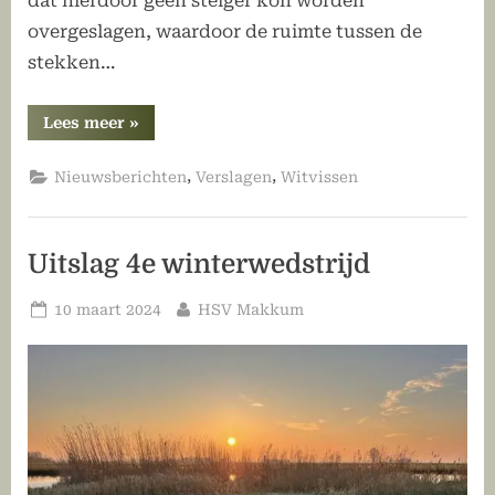
dat hierdoor geen steiger kon worden
overgeslagen, waardoor de ruimte tussen de
stekken…
“Uitslag
Lees meer
»
1e
zomerwedstrijd
witvissen”
,
,
Nieuwsberichten
Verslagen
Witvissen
Uitslag 4e winterwedstrijd
Geplaatst
Door
10 maart 2024
HSV Makkum
op