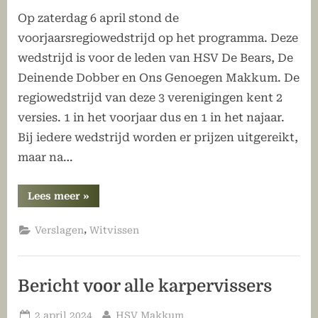
Op zaterdag 6 april stond de
voorjaarsregiowedstrijd op het programma. Deze
wedstrijd is voor de leden van HSV De Bears, De
Deinende Dobber en Ons Genoegen Makkum. De
regiowedstrijd van deze 3 verenigingen kent 2
versies. 1 in het voorjaar dus en 1 in het najaar.
Bij iedere wedstrijd worden er prijzen uitgereikt,
maar na…
“Voorjaarsregiowedstrijd
Lees meer
»
gevist”
,
Verslagen
Witvissen
Bericht voor alle karpervissers
Geplaatst
Door
2 april 2024
HSV Makkum