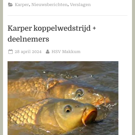
koppel
,
,
Karper
Nieuwsberichten
Verslagen
competitie”
Karper koppelwedstrijd +
deelnemers
Geplaatst
Door
28 april 2024
HSV Makkum
op