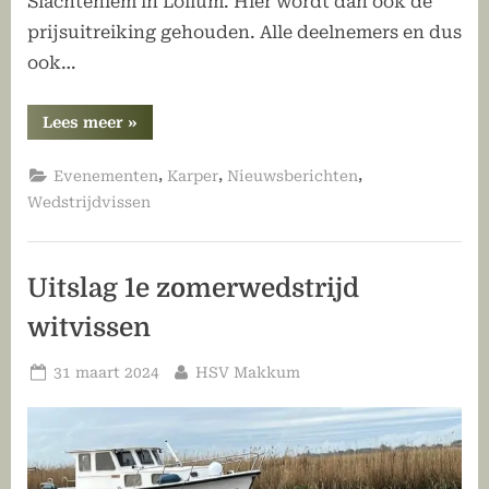
Slachtehiem in Lollum. Hier wordt dan ook de
prijsuitreiking gehouden. Alle deelnemers en dus
ook…
“Bericht
Lees meer
»
voor
alle
karpervissers”
,
,
,
Evenementen
Karper
Nieuwsberichten
Wedstrijdvissen
Uitslag 1e zomerwedstrijd
witvissen
Geplaatst
Door
31 maart 2024
HSV Makkum
op