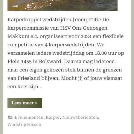
Karperkoppel wedstrijden | competitie De
karpercommissie van HSV Ons Genoegen
Makkum e.o. organiseert voor 2024 een flexibele
competitie van 4 karperwedstrijden. We
verzamelen iedere wedstrijddag om 18.00 uur op
Plein 1455 in Bolsward. Daarna mag iedereen
naar een eigen gekozen stek binnen de grenzen
van Friesland blijven. Mocht jij of jouw vismaat
een keer zijn…
“Karper
Lees meer
»
koppelwedstrijd
+
deelnemers”
,
,
,
Evenementen
Karper
Nieuwsberichten
Wedstrijdvissen