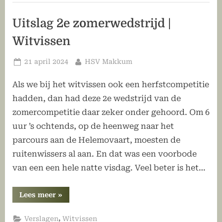
Uitslag 2e zomerwedstrijd |
Witvissen
Geplaatst
Door
21 april 2024
HSV Makkum
op
Als we bij het witvissen ook een herfstcompetitie
hadden, dan had deze 2e wedstrijd van de
zomercompetitie daar zeker onder gehoord. Om 6
uur ’s ochtends, op de heenweg naar het
parcours aan de Helemovaart, moesten de
ruitenwissers al aan. En dat was een voorbode
van een een hele natte visdag. Veel beter is het…
“Uitslag
Lees meer
»
2e
zomerwedstrijd
|
,
Verslagen
Witvissen
Witvissen”