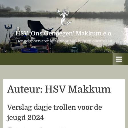
Ga
naar
de
inhoud
HSV ‘Ons Genoegen’ Makkum e.o.
Hengelsportvereniging voor Makkum en omstreken
Auteur:
HSV Makkum
Verslag dagje trollen voor de
jeugd 2024