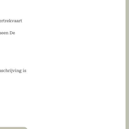
ertrekvaart
rheen De
schrijving is