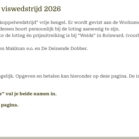
 viswedstrijd 2026
oppelwedstrijd” vrije hengel. Er wordt gevist aan de Workum
dereen hoort persoonlijk bij de loting aanwezig te zijn.
or de loting én prijsuitreiking is bij “Weids” in Bolsward. (voo
en Makkum e.o. en De Deinende Dobber.
elijk. Opgeven en betalen kan hieronder op deze pagina. De in
s”
vul je beide namen in.
 pagina.