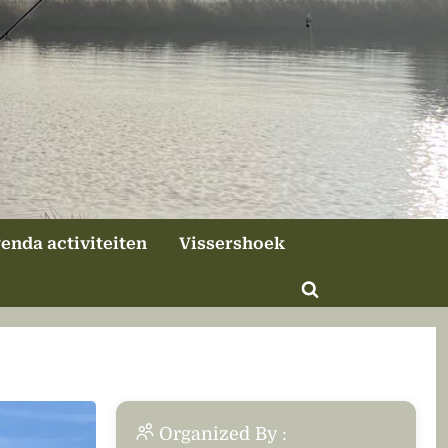
enda activiteiten
Vissershoek
Toggle
zoekformulier
Organized By :